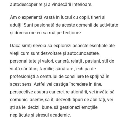
autodescoperire și a vindecării interioare.
Am o experientă vastă in lucrul cu copii, tineri si
adulți. Sunt pasionată de aceste domenii de activitate
și doresc mereu sa mă perfecționez.
Dacă simți nevoia să explorezi aspecte esențiale ale
vieții cum sunt dezvoltare și autocunoaștere,
personalitate și valori, carieră, relații , pasiuni, stil de
viață sănătos, familie, sănătate , echipa de
profesioniști a centrului de consiliere te sprijină în
acest sens. Astfel vei castiga încredere în tine,
perspective asupra carierei, relaționării, vei învăta să
comunici asertiv, să îți dezvolți tipuri de abilități, vei
ști să iei decizii bune, să gestionezi emoțiile
neplăcute și stresul academic.